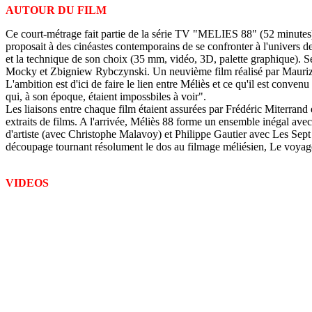
AUTOUR DU FILM
Ce court-métrage fait partie de la série TV "MELIES 88" (52 minutes) 
proposait à des cinéastes contemporains de se confronter à l'univers de
et la technique de son choix (35 mm, vidéo, 3D, palette graphique). S
Mocky et Zbigniew Rybczynski. Un neuvième film réalisé par Maurizio 
L'ambition est d'ici de faire le lien entre Méliès et ce qu'il est con
qui, à son époque, étaient impossbiles à voir".
Les liaisons entre chaque film étaient assurées par Frédéric Miterrand e
extraits de films. A l'arrivée, Méliès 88 forme un ensemble inégal av
d'artiste (avec Christophe Malavoy) et Philippe Gautier avec Les Sept
découpage tournant résolument le dos au filmage méliésien, Le voyage 
VIDEOS