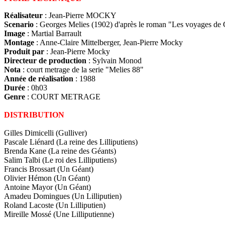
Réalisateur
: Jean-Pierre MOCKY
Scenario
: Georges Melies (1902) d'après le roman "Les voyages de 
Image
: Martial Barrault
Montage
: Anne-Claire Mittelberger, Jean-Pierre Mocky
Produit par
: Jean-Pierre Mocky
Directeur de production
: Sylvain Monod
Nota
: court metrage de la serie "Melies 88"
Année de réalisation
: 1988
Durée
: 0h03
Genre
: COURT METRAGE
DISTRIBUTION
Gilles Dimicelli (Gulliver)
Pascale Liénard (La reine des Lilliputiens)
Brenda Kane (La reine des Géants)
Salim Talbi (Le roi des Lilliputiens)
Francis Brossart (Un Géant)
Olivier Hémon (Un Géant)
Antoine Mayor (Un Géant)
Amadeu Domingues (Un Lilliputien)
Roland Lacoste (Un Lilliputien)
Mireille Mossé (Une Lilliputienne)