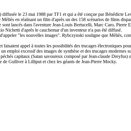
diffusée le 23 mai 1988 par TF1 et qui a été conçue par Bénédicte Lesa
 Méliès en réalisant un film d'après un des 158 scénarios de films dispa
e sont lancés dans l'aventure Jean-Louis Bertucelli, Marc Caro, Pierre 
Nichetti d'après le cauchemar d'un inventeur n'a pas été diffusé.
venu d'appeler "les nouvelles images". Rybczynski souligne que Méliès, c
t faisaient appel à toutes les possibilités des trucages électroniques pou
ec un emploi excessif des images de synthèse et des trucages modernes s
 péchés capitaux (Satan savoureux composé par Jean-claude Dreyfus) ont
de Gulliver à Lilliput et chez les géants de Jean-Pierre Mocky.