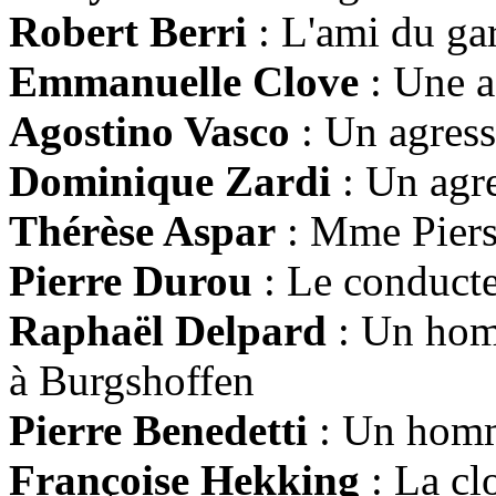
Robert Berri
: L'ami du ga
Emmanuelle Clove
: Une a
Agostino Vasco
: Un agress
Dominique Zardi
: Un agre
Thérèse Aspar
: Mme Pier
Pierre Durou
: Le conducte
Raphaël Delpard
: Un hom
à Burgshoffen
Pierre Benedetti
: Un homm
Françoise Hekking
: La cl