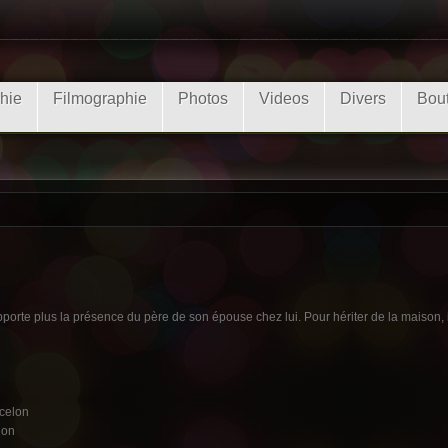
hie
Filmographie
Photos
Videos
Divers
Bou
te plus la présence du père de son épouse chez lui. Pour hériter de la maison, i
celon
lon