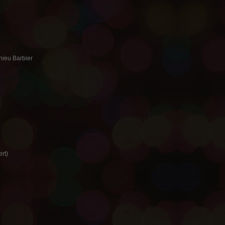
hieu Barbier
rt)