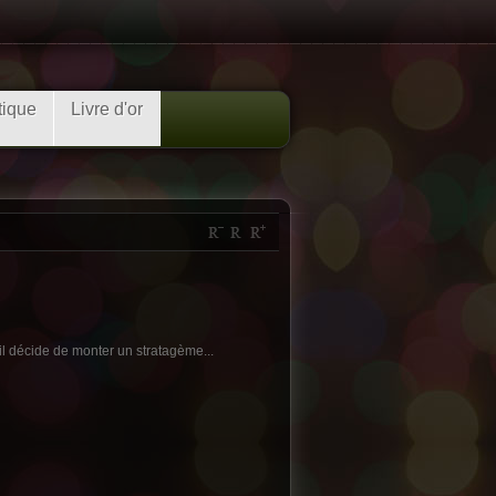
tique
Livre d'or
l décide de monter un stratagème...