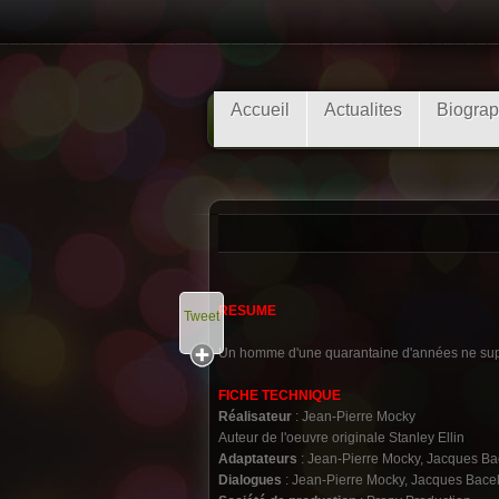
Accueil
Actualites
Biograp
RESUME
Tweet
Un homme d'une quarantaine d'années ne suppor
FICHE TECHNIQUE
Réalisateur
: Jean-Pierre Mocky
Auteur de l'oeuvre originale Stanley Ellin
Adaptateurs
: Jean-Pierre Mocky, Jacques Ba
Dialogues
: Jean-Pierre Mocky, Jacques Bace