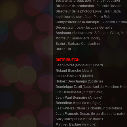
Société de production
: Prony Production
Directeur de production
: Pascale Bastide
Directeur de la photographie
: Jean Badal
Ingénieur du son
: Jean-Pierre Ruh
Compositeur de la musique
: Vladimir Cosma
Décorateur
: Jean-Jacques Gernolle
Assistant-réalisateurs
: Stéphane Gluck, Mat
Monteur
: Jean-Pierre Mocky
Script
: Barbara Constantine
Duree
: 0H30
DISTRIBUTION
Jean Poiret
(Monsieur Hubert)
Roland Blanche
(Jean)
Louise Boisvert
(Marie)
Hubert Deschamps
(Sostène)
Dominique Zardi
(l'assistant de Monsieur Hube
Luc Delhumeau
(le psychiatre)
Jean-Paul Bonnaire
(Antoine)
Bénédicte Appe
(la collègue)
Jean-Pierre Clami
(le chauffeur d'autobus)
Jean-François Dupas
(le gardien de la paix)
Suzy Marquis
(la vieille dame)
Mathieu Barbier
(le vigile)