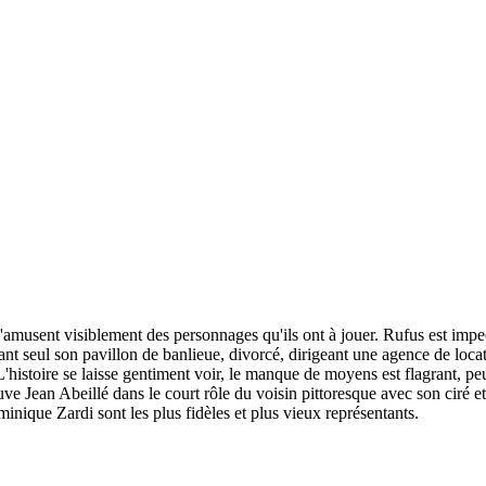
s'amusent visiblement des personnages qu'ils ont à jouer. Rufus est impe
nt seul son pavillon de banlieue, divorcé, dirigeant une agence de locatio
histoire se laisse gentiment voir, le manque de moyens est flagrant, peu 
ouve Jean Abeillé dans le court rôle du voisin pittoresque avec son ciré 
nique Zardi sont les plus fidèles et plus vieux représentants.