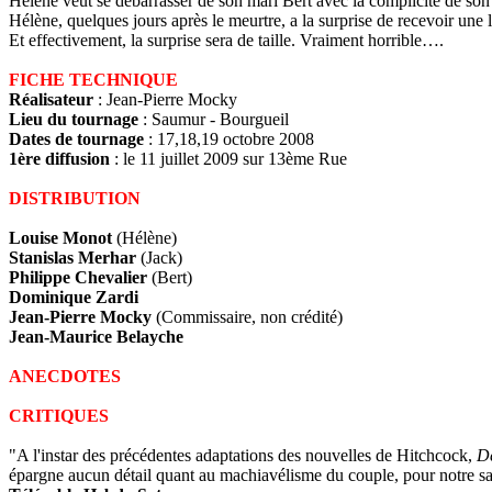
Hélène veut se débarrasser de son mari Bert avec la complicité de son a
Hélène, quelques jours après le meurtre, a la surprise de recevoir une l
Et effectivement, la surprise sera de taille. Vraiment horrible….
FICHE TECHNIQUE
Réalisateur
: Jean-Pierre Mocky
Lieu du tournage
: Saumur - Bourgueil
Dates de tournage
: 17,18,19 octobre 2008
1ère diffusion
: le 11 juillet 2009 sur 13ème Rue
DISTRIBUTION
Louise Monot
(Hélène)
Stanislas Merhar
(Jack)
Philippe Chevalier
(Bert)
Dominique Zardi
Jean-Pierre Mocky
(Commissaire, non crédité)
Jean-Maurice Belayche
ANECDOTES
CRITIQUES
"A l'instar des précédentes adaptations des nouvelles de Hitchcock,
De
épargne aucun détail quant au machiavélisme du couple, pour notre sat