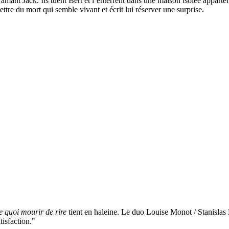
mant Jack. Ils tuent Bert et l’enterrent dans une maison isolée apparten
ettre du mort qui semble vivant et écrit lui réserver une surprise.
 quoi mourir de rire
tient en haleine. Le duo Louise Monot / Stanislas
isfaction."