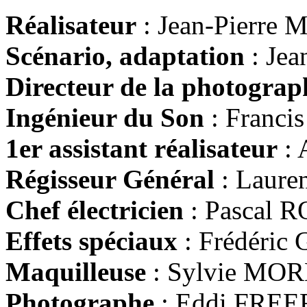
Réalisateur
: Jean-Pierre 
Scénario, adaptation
: Jea
Directeur de la photograp
Ingénieur du Son
: Franc
1er assistant réalisateur
: 
Régisseur Général
: Lauren
Chef électricien
: Pascal 
Effets spéciaux
: Frédéric
Maquilleuse
: Sylvie MO
Photographe
: Eddi FREE