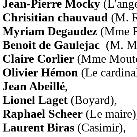
Jean-Pierre Mocky
(L'ang
Chrisitian chauvaud
(M. R
Myriam Degaudez
(Mme R
Benoit de Gaulejac
(M. Mo
Claire Corlier
(Mme Mouto
Olivier Hémon
(Le cardina
Jean Abeillé
,
Lionel Laget
(Boyard),
Raphael Scheer
(Le maire)
Laurent Biras
(Casimir),