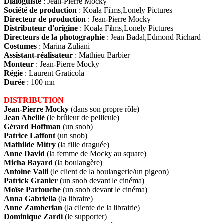
Dialoguiste
: Jean-Pierre Mocky
Société de production
: Koala Films,Lonely Pictures
Directeur de production
: Jean-Pierre Mocky
Distributeur d'origine
: Koala Films,Lonely Pictures
Directeurs de la photographie
: Jean Badal,Edmond Richard
Costumes
: Marina Zuliani
Assistant-réalisateur
: Mathieu Barbier
Monteur
: Jean-Pierre Mocky
Régie
: Laurent Graticola
Durée
: 100 mn
DISTRIBUTION
Jean-Pierre Mocky
(dans son propre rôle)
Jean Abeillé
(le brûleur de pellicule)
Gérard Hoffman
(un snob)
Patrice Laffont
(un snob)
Mathilde Mitry
(la fille draguée)
Anne David
(la femme de Mocky au square)
Micha Bayard
(la boulangère)
Antoine Valli
(le client de la boulangerie/un pigeon)
Patrick Granier
(un snob devant le cinéma)
Moïse Partouche
(un snob devant le cinéma)
Anna Gabriella
(la libraire)
Anne Zamberlan
(la cliente de la librairie)
Dominique Zardi
(le supporter)