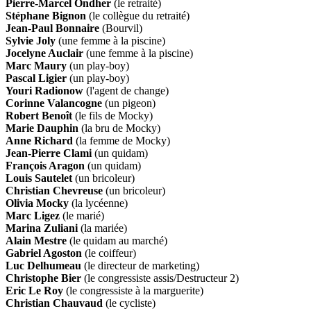
Pierre-Marcel Ondher
(le retraité)
Stéphane Bignon
(le collègue du retraité)
Jean-Paul Bonnaire
(Bourvil)
Sylvie Joly
(une femme à la piscine)
Jocelyne Auclair
(une femme à la piscine)
Marc Maury
(un play-boy)
Pascal Ligier
(un play-boy)
Youri Radionow
(l'agent de change)
Corinne Valancogne
(un pigeon)
Robert Benoît
(le fils de Mocky)
Marie Dauphin
(la bru de Mocky)
Anne Richard
(la femme de Mocky)
Jean-Pierre Clami
(un quidam)
François Aragon
(un quidam)
Louis Sautelet
(un bricoleur)
Christian Chevreuse
(un bricoleur)
Olivia Mocky
(la lycéenne)
Marc Ligez
(le marié)
Marina Zuliani
(la mariée)
Alain Mestre
(le quidam au marché)
Gabriel Agoston
(le coiffeur)
Luc Delhumeau
(le directeur de marketing)
Christophe Bier
(le congressiste assis/Destructeur 2)
Eric Le Roy
(le congressiste à la marguerite)
Christian Chauvaud
(le cycliste)