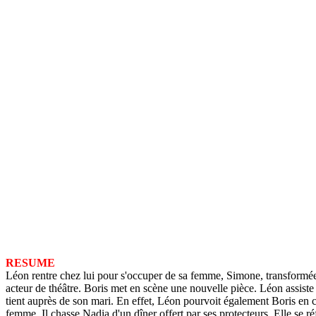
RESUME
Léon rentre chez lui pour s'occuper de sa femme, Simone, transformée
acteur de théâtre. Boris met en scène une nouvelle pièce. Léon assiste 
tient auprès de son mari. En effet, Léon pourvoit également Boris en co
femme. Il chasse Nadia d'un dîner offert par ses protecteurs. Elle se r