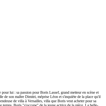
pour lui : sa passion pour Boris Lassef, grand metteur en scène et
le de son maître Dimitri, méprise Léon et s'inquiète de la place qu'il
ndeuse de villa à Versailles, villa que Boris veut acheter pour sa
e temps, Boris "s'occupe" de la jeune actrice de la pièce. La belle-