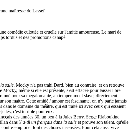
eune maîtresse de Lassef.
u'une comédie culottée et cruelle sur l'amitié amoureuse, Le mari de
oups tordus et des promotions canapé."
la salle
. Mocky n'a pas trahi Dard, bien au contraire, et on retrouve
de Mocky, même si elle est présente, s'est effacée pour laisser libre
 renomné pour sa mégalomanie, au tempérament slave, directement
 son maître. Cette amitié / amour est fascinante, on n'y parle jamais
s dans le domaine du théâtre, qui est traité ici avec ceux qui essaient
ettés, c'est terrible pour eux.
rancçais des années 30, un peu à la Jules Berry. Serge Riaboukine,
aillan dans
Y a-til un français dans la salle
et prouve son talent, qu'elle
 contre-emploi et font des choses insensées; Pour cela aussi vive