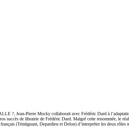
Jean-Pierre Mocky collaborait avec Frédéric Dard à l’adaptation de l
 gros succès de librairie de Frédéric Dard. Malgré cette renommée, le ré
rançais (Trintignant, Depardieu et Delon) d’interpréter les deux rôles ma