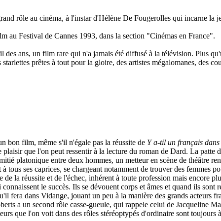
grand rôle au cinéma, à l'instar d'Hélène De Fougerolles qui incarne la j
 film au Festival de Cannes 1993, dans la section "Cinémas en France".
l des ans, un film rare qui n'a jamais été diffusé à la télévision. Plus q
tarlettes prêtes à tout pour la gloire, des artistes mégalomanes, des c
n bon film, même s'il n'égale pas la réussite de
Y a-til un français dans 
e plaisir que l'on peut ressentir à la lecture du roman de Dard. La patte 
une amitié platonique entre deux hommes, un metteur en scène de théâtre
t à tous ses caprices, se chargeant notamment de trouver des femmes pour
e de la réussite et de l'échec, inhérent à toute profession mais encore plu
 connaissent le succès. Ils se dévouent corps et âmes et quand ils sont rej
qu'il fera dans Vidange, jouant un peu à la manière des grands acteurs f
Roberts a un second rôle casse-gueule, qui rappele celui de Jacqueline M
s que l'on voit dans des rôles stéréoptypés d'ordinaire sont toujours à