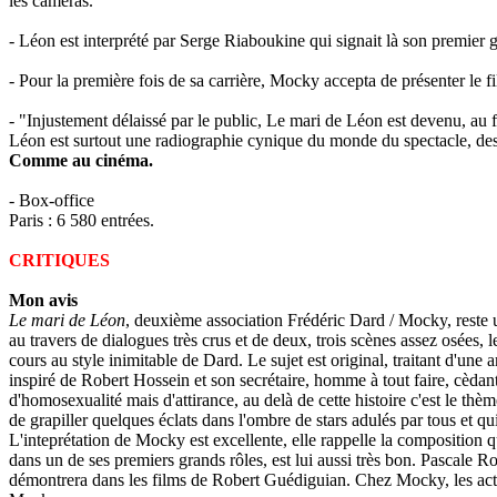
les caméras.
- Léon est interprété par Serge Riaboukine qui signait là son premier 
- Pour la première fois de sa carrière, Mocky accepta de présenter le
- "Injustement délaissé par le public, Le mari de Léon est devenu, au fi
Léon est surtout une radiographie cynique du monde du spectacle, des s
Comme au cinéma.
- Box-office
Paris : 6 580 entrées.
CRITIQUES
Mon avis
Le mari de Léon
, deuxième association Frédéric Dard / Mocky, reste u
au travers de dialogues très crus et de deux, trois scènes assez osées, l
cours au style inimitable de Dard. Le sujet est original, traitant d'
inspiré de Robert Hossein et son secrétaire, homme à tout faire, cèdan
d'homosexualité mais d'attirance, au delà de cette histoire c'est le thèm
de grapiller quelques éclats dans l'ombre de stars adulés par tous et qui
L'inteprétation de Mocky est excellente, elle rappelle la composition 
dans un de ses premiers grands rôles, est lui aussi très bon. Pascale 
démontrera dans les films de Robert Guédiguian. Chez Mocky, les acteur