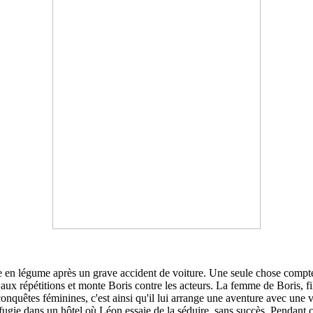
 en légume après un grave accident de voiture. Une seule chose compte 
aux répétitions et monte Boris contre les acteurs. La femme de Boris, fil
nquêtes féminines, c'est ainsi qu'il lui arrange une aventure avec une ve
éfugie dans un hôtel où Léon essaie de la séduire, sans succès. Pendant c