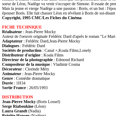
soeur de Léon, Nadège va venir s'occuper de Simone. Il essaie de prendr
Mais la jeune et vierge Nadège a une passion : Boris, et un but : l'épou
épouser Boris. Elle fait chasser Léon en révélant à Boris de soi-disan
Copyright, 1995 CMC/Les Fiches du Cinéma
FICHE TECHNIQUE
Réalisateur
: Jean-Pierre Mocky
Auteur de l'oeuvre originale Frédéric Dard d'après le roman "Le Mar
Adaptateur
: Frédéric Dard,Jean-Pierre Mocky
Dialogues
: Frédéric Dard
Sociétés de production
: Canal +,Koala Films,Lonely
Distributeur d'origine
: Koala Films
Directeur de la photographie
: Edmond Richard
Compositeur de la musique
: Vladimir Cosma
Décorateur
: Clorinde Méry
Animateur
: Jean-Pierre Mocky
Genre
: Comédie dramatique
Durée
: 1H34
Sortie France
: 26/05/1993
DISTRIBUTION
Jean-Pierre Mocky
(Boris Lossef)
Serge Riaboukine
(Léon)
Laura Grandt
(Nadia)
Brigitte Hansen
(Nadège)