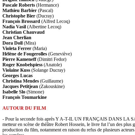
Pascale Roberts
(Hermance)
Mathieu Barbier
(Pascal)
Christophe Bier
(Ducray)
François Brossard
(Alfred Lecoq)
Nadia Vasil
(Albertine Lecoq)
Christian Chauvaud
Jean Cherlian
Dora Doll
(Mira)
Violeta Ferrer
(Maria)
Hélène de Fougerolles
(Geneviève)
Pierre Kameneff
(Dimitri Fedor)
Roger Knobelspiess
(Anatole)
Violaine Kuss
(Solange Ducray)
Georges Lucas
Christina Mendes
(Guillaume)
Jacques Petitjean
(Zakouskine)
Isabelle Slo
(Simone)
François Toumarkine
AUTOUR DU FILM
- Pour la seconde fois après Y A-T-IL UN FRANÇAIS DANS LA SALLE ?, 
metteur en scène de théâtre Robert Hossein, le livre fut l’un des plus
production du film, notamment en raison du refus de plusieurs acteurs f