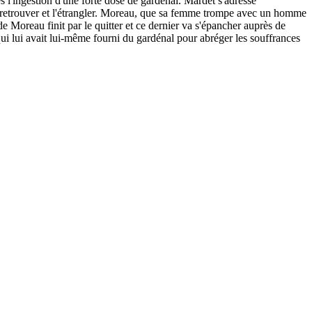
ès l'ingestion d'une forte dose de gardénal. Mardet s'adresse
 le retrouver et l'étrangler. Moreau, que sa femme trompe avec un homme
 Moreau finit par le quitter et ce dernier va s'épancher auprès de
ui lui avait lui-même fourni du gardénal pour abréger les souffrances