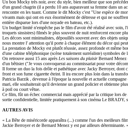
Un bon Mocky très noir, avec du style, bien meilleur que son précéd
d'un grand chagrin (il a perdu 10 ans auparavant sa femme dans un acci
rencontre en les tuant. Comme le dit Mocky c'est "Une espèce de mort qu
vivants mais qui ont en eux énormément de détresse et qui ne souffren
entière disparue lors d'une noyade en bateau, etc.).
Un budget limité n'empêche pas le film d'avoir été réalisé avec soin, l
troquets sinsistres) filmés le plus souvent de nuit renforcent encore plu
Les décors sont minimalistes, dépouillés souvent avec des objets uniq
nous montre l' attention qu'il porte à chaque élément du décor qui peut 
La prestation de Mocky est plutôt réussie, assez profonde et même bo
d'une cabine téléphonique (scène totalement surréaliste) symboles de l
On retrouve aussi 15 ans après
Les saisons du plaisir
Bernard Menez da
d'un bêtisier ("Je vous convoquerai au commissariat pour votre décomp
Il forme un duo la fois drôle et pathétique avec Jacky Berroyer, dont 
front et son fume cigarette éteint. Il ira encore plus loin dans la trans
Patricia Barzik , devenue à l'époque la nouvelle et actuelle compagne
mari, elle souhaiterait qu'il devienne un grand policier et obtienne pl
à poil ou court vêtue.
Ce film, fût un échec commercial mais apprécié par la critique lors de 
sortie confidentielle, limitée pratiquement à son cinéma Le BRADY, s
AUTRES AVIS
« La Bête de miséricorde apparaîtra (...) comme l'un des meilleurs film
Jackie Berroyer et de Bernard Menez y est par ailleurs déterminante. 