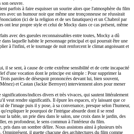
 à son oeuvre.
nt parfois à faire esquisser un sourire alors que l'atmosphère du film
cabres avec un humour noir que même une tronçonneuse ne réussirait
dénonciation (ici de la religion et de ses fanatiques) et un Chabrol par
urs ont leur propre style et celui de Mocky dans ce cas présent, même
arfaits avec des gueules reconnaissables entre toutes, Mocky a dû
 dans laquelle habite le personnage principal et qui pourrait être une
r à l'infini, et le tournage de nuit renforcent le climat angoissant et
 il se sent, à cause de cette extrême sensibilité et de cette incapacité
clef d'une vocation dont le principe est simple : Pour supprimer la
. Trois paroles de désespoir prononcées devant lui, bien souvent,
rd Ménez) et Castan (Jackie Berroyer) interviennent alors pour mener
ifications/indices divers et très vivaces, qui sautent littéralement
l veut rendre significatifs. Il épure les espaces, n'y laissant que ce
néral de l'image puis il y pose, à sa convenance, presque selon l'humeur,
t qu'expliquer le pourquoi de l'intrigue absurde dont il se rend
ur la table, un prie dieu dans le salon, une croix dans le jardin, des
iller, en profondeur, le sens commun à l'intérieur du film.
e, pris dans un sombre délire. Nous assistons ainsi à plusieurs très
e. Omniprésent, il guette chacune des architectures du film comme