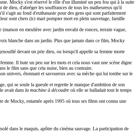
sme. Mocky s'est réservé le rôle d'un illuminé un peu fou qui à la suite
t de dieu, d'abréger les souffrances de tous les malheureux qu'il
'il s'agit au fond d'euthanasie pour des gens qui sont parfaitement
eur sont chers (ici mari pompier mort en plein sauvetage, famille
ste (maison en meulière avec jardin envahi de ronces, terrain vague,
croix blanche dans un jardin. Plus que jamais dans ce film, Mocky
nouillé devant un prie dieu, ou lorsqu'il appelle sa femme morte
femme. Il bute un peu sur les mots et cela nous vaut une scène digne
s le film sans que cela nuise, bien au contraire.
 son univers, étonnant et savoureux avec sa mèche qui lui tombe sur le
e, qui se soule la gueule et regrette le manque d'ambition de son
lle avait dans
la machine à découdre
où elle se balladait tout le temps
rrière de Mocky, entamée après 1995 où tous ses films ont connu une
e isolé dans le maquis, apôtre du cinéma sauvage. La participation de