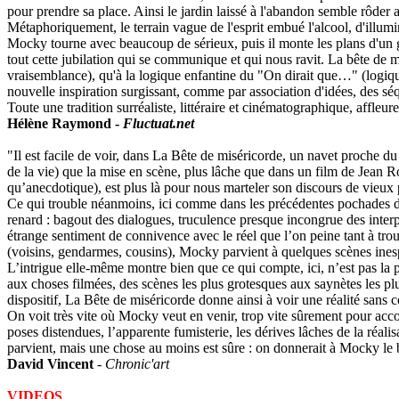
pour prendre sa place. Ainsi le jardin laissé à l'abandon semble rôder
Métaphoriquement, le terrain vague de l'esprit embué l'alcool, d'illu
Mocky tourne avec beaucoup de sérieux, puis il monte les plans d'un ges
tout cette jubilation qui se communique et qui nous ravit. La bête de mi
vraisemblance), qu'à la logique enfantine du "On dirait que…" (logique
nouvelle inspiration surgissant, comme par association d'idées, des s
Toute une tradition surréaliste, littéraire et cinématographique, affle
Hélène Raymond -
Fluctuat.net
"Il est facile de voir, dans La Bête de miséricorde, un navet proche du
de la vie) que la mise en scène, plus lâche que dans un film de Jean R
qu’anecdotique), est plus là pour nous marteler son discours de vie
Ce qui trouble néanmoins, ici comme dans les précédentes pochades du ré
renard : bagout des dialogues, truculence presque incongrue des inter
étrange sentiment de connivence avec le réel que l’on peine tant à trou
(voisins, gendarmes, cousins), Mocky parvient à quelques scènes inespé
L’intrigue elle-même montre bien que ce qui compte, ici, n’est pas la
aux choses filmées, des scènes les plus grotesques aux saynètes les pl
dispositif, La Bête de miséricorde donne ainsi à voir une réalité sans 
On voit très vite où Mocky veut en venir, trop vite sûrement pour accor
poses distendues, l’apparente fumisterie, les dérives lâches de la réalis
parvient, mais une chose au moins est sûre : on donnerait à Mocky le
David Vincent
-
Chronic'art
VIDEOS