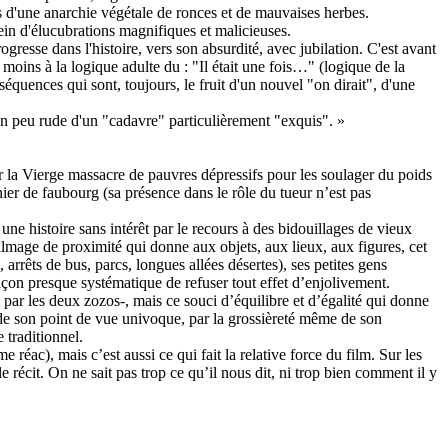
és d'une anarchie végétale de ronces et de mauvaises herbes.
in d'élucubrations magnifiques et malicieuses.
resse dans l'histoire, vers son absurdité, avec jubilation. C'est avant
 moins à la logique adulte du : "Il était une fois…" (logique de la
quences qui sont, toujours, le fruit d'un nouvel "on dirait", d'une
t un peu rude d'un "cadavre" particulièrement "exquis". »
par la Vierge massacre de pauvres dépressifs pour les soulager du poids
ier de faubourg (sa présence dans le rôle du tueur n’est pas
ne histoire sans intérêt par le recours à des bidouillages de vieux
lmage de proximité qui donne aux objets, aux lieux, aux figures, cet
rrêts de bus, parcs, longues allées désertes), ses petites gens
açon presque systématique de refuser tout effet d’enjolivement.
ar les deux zozos-, mais ce souci d’équilibre et d’égalité qui donne
e de son point de vue univoque, par la grossièreté même de son
 traditionnel.
éac), mais c’est aussi ce qui fait la relative force du film. Sur les
le récit. On ne sait pas trop ce qu’il nous dit, ni trop bien comment il y