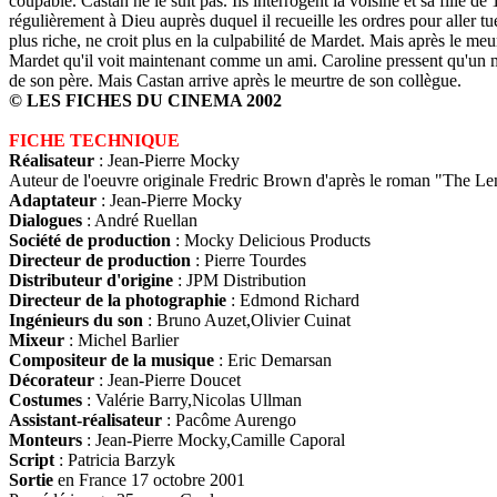
coupable. Castan ne le suit pas. Ils interrogent la voisine et sa fille 
régulièrement à Dieu auprès duquel il recueille les ordres pour aller 
plus riche, ne croit plus en la culpabilité de Mardet. Mais après le m
Mardet qu'il voit maintenant comme un ami. Caroline pressent qu'un me
de son père. Mais Castan arrive après le meurtre de son collègue.
© LES FICHES DU CINEMA 2002
FICHE TECHNIQUE
Réalisateur
: Jean-Pierre Mocky
Auteur de l'oeuvre originale Fredric Brown d'après le roman "The Len
Adaptateur
: Jean-Pierre Mocky
Dialogues
: André Ruellan
Société de production
: Mocky Delicious Products
Directeur de production
: Pierre Tourdes
Distributeur d'origine
: JPM Distribution
Directeur de la photographie
: Edmond Richard
Ingénieurs du son
: Bruno Auzet,Olivier Cuinat
Mixeur
: Michel Barlier
Compositeur de la musique
: Eric Demarsan
Décorateur
: Jean-Pierre Doucet
Costumes
: Valérie Barry,Nicolas Ullman
Assistant-réalisateur
: Pacôme Aurengo
Monteurs
: Jean-Pierre Mocky,Camille Caporal
Script
: Patricia Barzyk
Sortie
en France 17 octobre 2001