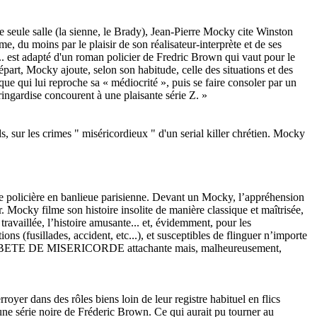
e seule salle (la sienne, le Brady), Jean-Pierre Mocky cite Winston
e, du moins par le plaisir de son réalisateur-interprète et de ses
.. est adapté d'un roman policier de Fredric Brown qui vaut pour le
épart, Mocky ajoute, selon son habitude, celle des situations et des
ue qui lui reproche sa « médiocrité », puis se faire consoler par un
 ringardise concourent à une plaisante série Z. »
ds, sur les crimes " miséricordieux " d'un serial killer chrétien. Mocky
ue policière en banlieue parisienne. Devant un Mocky, l’appréhension
 Mocky filme son histoire insolite de manière classique et maîtrisée,
ravaillée, l’histoire amusante... et, évidemment, pour les
s (fusillades, accident, etc...), et susceptibles de flinguer n’importe
e cette BETE DE MISERICORDE attachante mais, malheureusement,
er dans des rôles biens loin de leur registre habituel en flics
une série noire de Fréderic Brown. Ce qui aurait pu tourner au