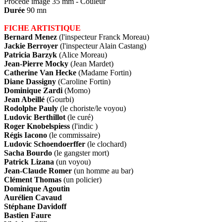
Procédé image 35 mm - Couleur
Durée
90 mn
FICHE ARTISTIQUE
Bernard Menez
(l'inspecteur Franck Moreau)
Jackie Berroyer
(l'inspecteur Alain Castang)
Patricia Barzyk
(Alice Moreau)
Jean-Pierre Mocky
(Jean Mardet)
Catherine Van Hecke
(Madame Fortin)
Diane Dassigny
(Caroline Fortin)
Dominique Zardi
(Momo)
Jean Abeillé
(Gourbi)
Rodolphe Pauly
(le choriste/le voyou)
Ludovic Berthillot
(le curé)
Roger Knobelspiess
(l'indic )
Régis Iacono
(le commissaire)
Ludovic Schoendoerffer
(le clochard)
Sacha Bourdo
(le gangster mort)
Patrick Lizana
(un voyou)
Jean-Claude Romer
(un homme au bar)
Clément Thomas
(un policier)
Dominique Agoutin
Aurélien Cavaud
Stéphane Davidoff
Bastien Faure