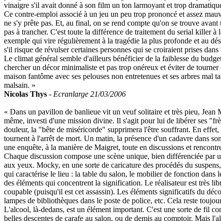
vinaigre s'il avait donné à son film un ton larmoyant et trop dramatique
Ce contre-emploi associé à un jeu un peu trop prononcé et assez mauvai
ne s'y prête pas. Et, au final, on se rend compte qu'on se trouve av
pas à trancher. C'est toute la différence de traitement du serial killer à
exemple qui vire régulièrement à la tragédie la plus profonde et au dé
s'il risque de révulser certaines personnes qui se croiraient prises dans
Le climat général semble d'ailleurs bénéficier de la faiblesse du budg
chercher un décor minimaliste et pas trop onéreux et éviter de tourner 
maison fantôme avec ses pelouses non entretenues et ses arbres mal taill
malsain. »
Nicolas Thys
-
Ecranlarge 21/03/2006
« Dans un pavillon de banlieue vit un veuf solitaire et très pieu, Jean 
même, investi d'une mission divine. Il s'agit pour lui de libérer ses "f
douleur, la "bête de miséricorde" supprimera l'être souffrant. En effet
tournent à l'arrêt de mort. Un matin, la présence d'un cadavre dans so
une enquête, à la manière de Maigret, toute en discussions et rencontr
Chaque discussion compose une scène unique, bien différenciée par un 
aux yeux. Mocky, en une sorte de caricature des procédés du suspens, ent
qui caractérise le lieu : la table du salon, le mobilier de fonction dans
des éléments qui concentrent la signification. Le réalisateur est très li
coupable (puisqu'il est cet assassin). Les éléments significatifs du déc
lampes de bibliothèques dans le poste de police, etc. Cela reste toujours
L'alcool, là-dedans, est un élément important. C'est une sorte de fil co
belles descentes de carafe au salon, ou de demis au comptoir. Mais l'