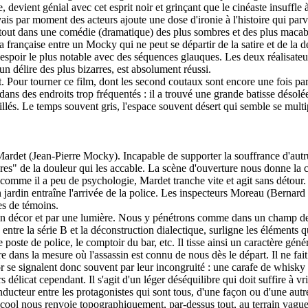
, devient génial avec cet esprit noir et grinçant que le cinéaste insuffle
s par moment des acteurs ajoute une dose d'ironie à l'histoire qui parvie
ant tout dans une comédie (dramatique) des plus sombres et des plus ma
 la française entre un Mocky qui ne peut se départir de la satire et de la 
sespoir le plus notable avec des séquences glauques. Les deux réalisate
 un délire des plus bizarres, est absolument réussi.
et. Pour tourner ce film, dont les second coutaux sont encore une fois p
dans des endroits trop fréquentés : il a trouvé une grande batisse désolée
és. Le temps souvent gris, l'espace souvent désert qui semble se multiplie
Mardet (Jean-Pierre Mocky). Incapable de supporter la souffrance d'autrui,
rères" de la douleur qui les accable. La scène d'ouverture nous donne la 
, comme il a peu de psychologie, Mardet tranche vite et agit sans détour
n jardin entraîne l'arrivée de la police. Les inspecteurs Moreau (Berna
es de témoins.
décor et par une lumière. Nous y pénétrons comme dans un champ de sign
re la série B et la déconstruction dialectique, surligne les éléments qu'i
 le poste de police, le comptoir du bar, etc. Il tisse ainsi un caractère gé
bre dans la mesure où l'assassin est connu de nous dès le départ. Il ne fai
or se signalent donc souvent par leur incongruité : une carafe de whisky s
 délicat cependant. Il s'agit d'un léger déséquilibre qui doit suffire à vr
nducteur entre les protagonistes qui sont tous, d'une façon ou d'une autr
alcool nous renvoie topographiquement, par-dessus tout, au terrain vagu