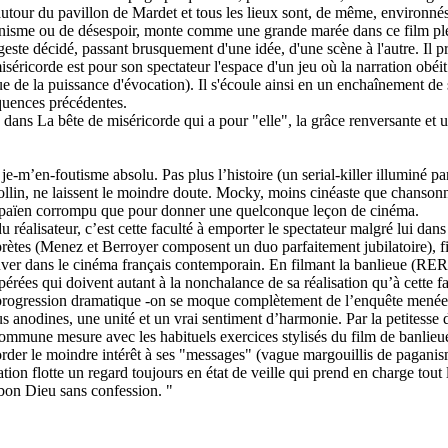
 autour du pavillon de Mardet et tous les lieux sont, de même, environn
minisme ou de désespoir, monte comme une grande marée dans ce film ple
te décidé, passant brusquement d'une idée, d'une scène à l'autre. Il prog
séricorde est pour son spectateur l'espace d'un jeu où la narration obéit
 de la puissance d'évocation). Il s'écoule ainsi en un enchaînement de sé
équences précédentes.
ure dans La bête de miséricorde qui a pour "elle", la grâce renversante e
 je-m’en-foutisme absolu. Pas plus l’histoire (un serial-killer illuminé 
ollin, ne laissent le moindre doute. Mocky, moins cinéaste que chansonn
ux païen corrompu que pour donner une quelconque leçon de cinéma.
alisateur, c’est cette faculté à emporter le spectateur malgré lui dans u
prètes (Menez et Berroyer composent un duo parfaitement jubilatoire), fi
ver dans le cinéma français contemporain. En filmant la banlieue (RER, a
rées qui doivent autant à la nonchalance de sa réalisation qu’à cette f
 progression dramatique -on se moque complètement de l’enquête menée p
us anodines, une unité et un vrai sentiment d’harmonie. Par la petitess
commune mesure avec les habituels exercices stylisés du film de banlieue
der le moindre intérêt à ses "messages" (vague margouillis de paganisme r
ation flotte un regard toujours en état de veille qui prend en charge tout 
 bon Dieu sans confession. "