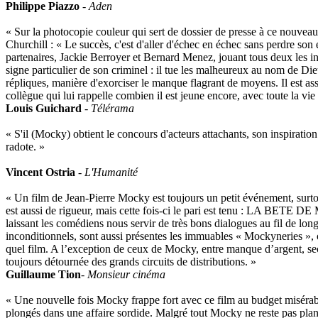
Philippe Piazzo
-
Aden
« Sur la photocopie couleur qui sert de dossier de presse à ce nouveau
Churchill : « Le succès, c'est d'aller d'échec en échec sans perdre son 
partenaires, Jackie Berroyer et Bernard Menez, jouant tous deux les in
signe particulier de son criminel : il tue les malheureux au nom de Die
répliques, manière d'exorciser le manque flagrant de moyens. Il est as
collègue qui lui rappelle combien il est jeune encore, avec toute la vie
Louis Guichard
-
Télérama
« S'il (Mocky) obtient le concours d'acteurs attachants, son inspiration 
radote. »
Vincent Ostria
-
L'Humanité
« Un film de Jean-Pierre Mocky est toujours un petit événement, surt
est aussi de rigueur, mais cette fois-ci le pari est tenu : LA BETE D
laissant les comédiens nous servir de très bons dialogues au fil de lo
inconditionnels, sont aussi présentes les immuables « Mockyneries », ou
quel film. A l’exception de ceux de Mocky, entre manque d’argent, 
toujours détournée des grands circuits de distributions. »
Guillaume Tion
-
Monsieur cinéma
« Une nouvelle fois Mocky frappe fort avec ce film au budget misérabl
plongés dans une affaire sordide. Malgré tout Mocky ne reste pas plant