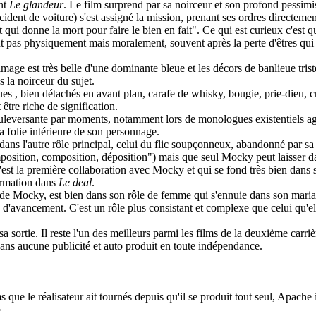
ent
Le glandeur
. Le film surprend par sa noirceur et son profond pessimi
dent de voiture) s'est assigné la mission, prenant ses ordres directemen
i donne la mort pour faire le bien en fait". Ce qui est curieux c'est qu
t pas physiquement mais moralement, souvent après la perte d'êtres qui l
'image est très belle d'une dominante bleue et les décors de banlieue tri
s la noirceur du sujet.
ues , bien détachés en avant plan, carafe de whisky, bougie, prie-dieu, 
être riche de signification.
uleversante par moments, notamment lors de monologues existentiels age
a folie intérieure de son personnage.
ns l'autre rôle principal, celui du flic soupçonneux, abandonné par sa 
osition, composition, déposition") mais que seul Mocky peut laisser dan
c'est la première collaboration avec Mocky et qui se fond très bien dans
formation dans
Le deal
.
 de Mocky, est bien dans son rôle de femme qui s'ennuie dans son mariag
us d'avancement. C'est un rôle plus consistant et complexe que celui qu'e
sa sortie. Il reste l'un des meilleurs parmi les films de la deuxième ca
ans aucune publicité et auto produit en toute indépendance.
s que le réalisateur ait tournés depuis qu'il se produit tout seul, Apach
»