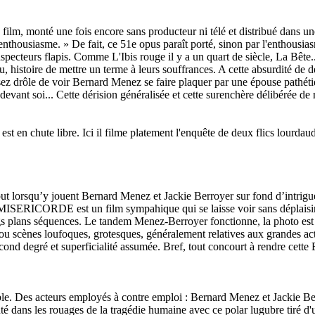
 film, monté une fois encore sans producteur ni télé et distribué dans un
enthousiasme. » De fait, ce 51e opus paraît porté, sinon par l'enthousiasm
specteurs flapis. Comme L'Ibis rouge il y a un quart de siècle, La Bête.
u, histoire de mettre un terme à leurs souffrances. A cette absurdité de d
sez drôle de voir Bernard Menez se faire plaquer par une épouse pathétiq
 devant soi... Cette dérision généralisée et cette surenchère délibérée de
est en chute libre. Ici il filme platement l'enquête de deux flics lourdau
out lorsqu’y jouent Bernard Menez et Jackie Berroyer sur fond d’intrig
E MISERICORDE est un film sympahique qui se laisse voir sans déplaisir.
ngs plans séquences. Le tandem Menez-Berroyer fonctionne, la photo est t
 scènes loufoques, grotesques, généralement relatives aux grandes action
second degré et superficialité assumée. Bref, tout concourt à rendr
e. Des acteurs employés à contre emploi : Bernard Menez et Jackie Berroy
é dans les rouages de la tragédie humaine avec ce polar lugubre tiré d'